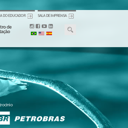
A DO EDUCADOR
SALA DE IMPRENSA
tro de
itação
trocínio