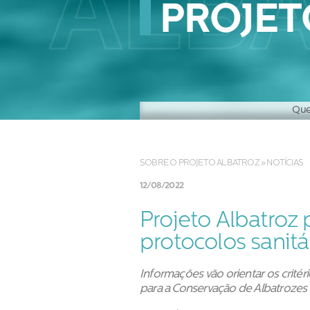
PROJET
Que
Hist
SOBRE O PROJETO ALBATROZ
»
NOTÍCIAS
12/08/2022
Projeto Albatroz
protocolos sanitá
Informações vão orientar os critér
para a Conservação de Albatrozes 