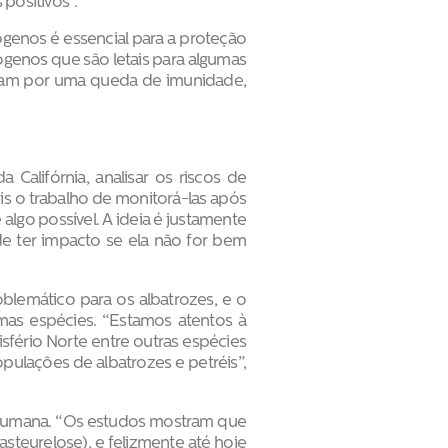
positivos”.
genos é essencial para a proteção
genos que são letais para algumas
sam por uma queda de imunidade,
Califórnia, analisar os riscos de
s o trabalho de monitorá-las após
algo possível. A ideia é justamente
e ter impacto se ela não for bem
blemático para os albatrozes, e o
smas espécies. “Estamos atentos à
sfério Norte entre outras espécies
pulações de albatrozes e petréis”,
e humana. “Os estudos mostram que
asteurelose), e felizmente até hoje