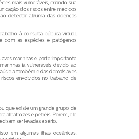
ies mais vulneráveis, criando sua
municação dos riscos entre médicos
r ao detectar alguma das doenças
balho à consulta pública virtual,
nte com as espécies e patógenos
aves marinhas é parte importante
marinhas já vulneráveis devido ao
saúde a também e das demais aves
s riscos envolvidos no trabalho de
cou que existe um grande grupo de
ra albatrozes e petréis. Porém, ele
isam ser levadas a sério.
isto em algumas ilhas oceânicas,