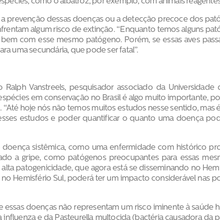
espécies, como o albatroz, por exemplo, com animais reagentes 
 a prevenção dessas doenças ou a detecção precoce dos pató
nfrentam algum risco de extinção. “Enquanto temos alguns pató
er bem com esse mesmo patógeno. Porém, se essas aves pas
ra uma secundária, que pode ser fatal”.
 Ralph Vanstreels, pesquisador associado da Universidade da 
spécies em conservação no Brasil é algo muito importante, poi
o. “Até hoje nós não temos muitos estudos nesse sentido, mas é 
sses estudos e poder quantificar o quanto uma doença pod
ve doença sistêmica, como uma enfermidade com histórico pro
cionado a gripe, como patógenos preocupantes para essas me
de alta patogenicidade, que agora está se disseminando no Hemi
 no Hemisfério Sul, poderá ter um impacto considerável nas po
 que essas doenças não representam um risco iminente à saúd
a influenza e da Pasteurella multocida (bactéria causadora da p