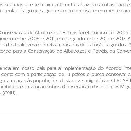
s subtipos que têm circulado entre as aves marinhas não t
o, então é algo que a gente sempre precisa ter em mente para b
Conservação de Albatrozes e Petréis foi elaborado em 2006 e
rimeiro entre 2006 e 2011, e o segundo entre 2012 e 2017. A
s de albatrozes e petréis ameaçadas de extinção segundo a P
ordo para a Conservação de Albatrozes e Petréis, da Conven
ência em nosso país para a implementação do Acordo Inte
e conta com a participação de 13 países e busca conservar a
tigar ameaças às populações destas aves migratórias. O ACAP f
âmbito da Convenção sobre a Conservação das Espécies Migrat
s (ONU).