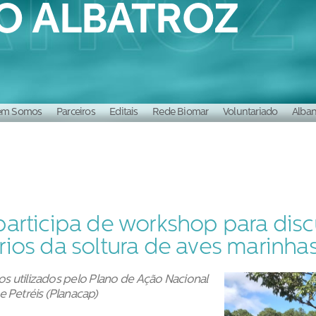
O ALBATROZ
m Somos
Parceiros
Editais
Rede Biomar
Voluntariado
Alba
ória
Nossa equipe
 participa de workshop para dis
rios da soltura de aves marinhas
ios utilizados pelo Plano de Ação Nacional
e Petréis (Planacap)