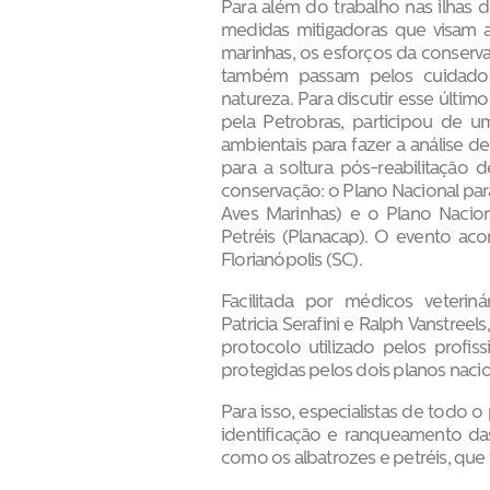
Para além do trabalho nas ilhas
medidas mitigadoras que visam a
marinhas, os esforços da conser
também passam pelos cuidados 
natureza. Para discutir esse últim
pela Petrobras, participou de u
ambientais para fazer a análise de 
para a soltura pós-reabilitação 
conservação: o Plano Nacional pa
Aves Marinhas) e o Plano Nacio
Petréis (Planacap). O evento a
Florianópolis (SC).
Facilitada por médicos veterin
Patricia Serafini e Ralph Vanstreel
protocolo utilizado pelos profissi
protegidas pelos dois planos nacio
Para isso, especialistas de todo o
identificação e ranqueamento das
como os albatrozes e petréis, que