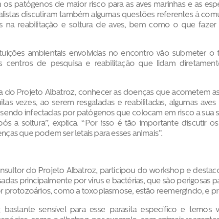
os patógenos de maior risco para as aves marinhas e as espéc
cialistas discutiram também algumas questões referentes à co
dos na reabilitação e soltura de aves, bem como o que faze
tuições ambientais envolvidas no encontro vão submeter o tra
s centros de pesquisa e reabilitação que lidam diretame
a do Projeto Albatroz, conhecer as doenças que acometem as 
tas vezes, ao serem resgatadas e reabilitadas, algumas aves 
 sendo infectadas por patógenos que colocam em risco a sua 
s a soltura”, explica. “Por isso é tão importante discutir o
oenças que podem ser letais para esses animais”.
consultor do Projeto Albatroz, participou do workshop e desta
das principalmente por vírus e bactérias, que são perigosas pa
protozoários, como a toxoplasmose, estão reemergindo, e prec
astante sensível para esse parasita específico e temos v