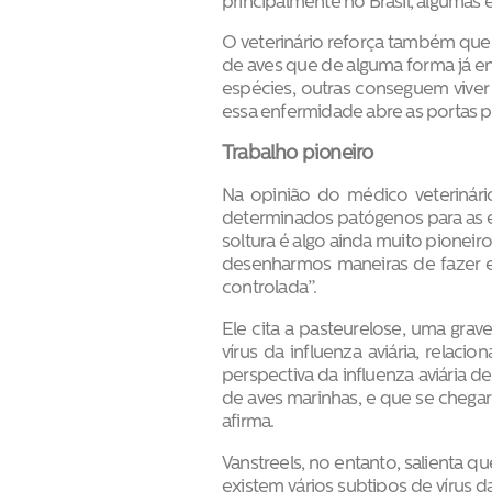
principalmente no Brasil, algumas 
O veterinário reforça também que
de aves que de alguma forma já e
espécies, outras conseguem viv
essa enfermidade abre as portas pa
Trabalho pioneiro
Na opinião do médico veterinário
determinados patógenos para as e
soltura é algo ainda muito pioneir
desenharmos maneiras de fazer e
controlada”.
Ele cita a pasteurelose, uma gra
vírus da influenza aviária, rela
perspectiva da influenza aviária 
de aves marinhas, e que se chegar
afirma.
Vanstreels, no entanto, salienta
existem vários subtipos de vírus d