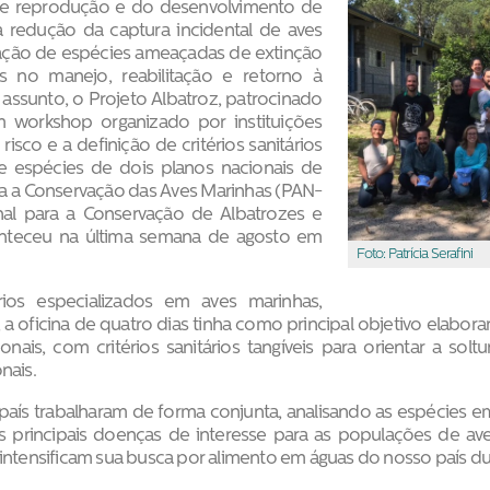
 de reprodução e do desenvolvimento de
 redução da captura incidental de aves
vação de espécies ameaçadas de extinção
no manejo, reabilitação e retorno à
o assunto, o Projeto Albatroz, patrocinado
m workshop organizado por instituições
risco e a definição de critérios sanitários
de espécies de dois planos nacionais de
ra a Conservação das Aves Marinhas (PAN-
nal para a Conservação de Albatrozes e
conteceu na última semana de agosto em
Foto: Patrícia Serafini
ários especializados em aves marinhas,
s, a oficina de quatro dias tinha como principal objetivo elabo
onais, com critérios sanitários tangíveis para orientar a sol
nais.
 país trabalharam de forma conjunta, analisando as espécies em 
 principais doenças de interesse para as populações de aves
 intensificam sua busca por alimento em águas do nosso país du