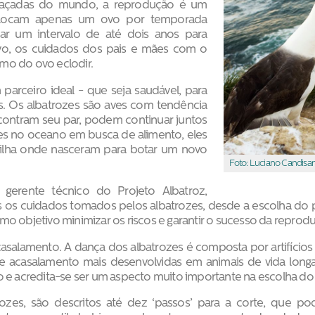
eaçadas do mundo, a reprodução é um
colocam apenas um ovo por temporada
car um intervalo de até dois anos para
ivo, os cuidados dos pais e mães com o
mo do ovo eclodir.
parceiro ideal - que seja saudável, para
es. Os albatrozes são aves com tendência
ontram seu par, podem continuar juntos
es no oceano em busca de alimento, eles
 ilha onde nasceram para botar um novo
Foto: Luciano Candisan
erente técnico do Projeto Albatroz,
 os cuidados tomados pelos albatrozes, desde a escolha do pa
mo objetivo minimizar os riscos e garantir o sucesso da reprod
salamento. A dança dos albatrozes é composta por artifícios 
de acasalamento mais desenvolvidas em animais de vida lon
 e acredita-se ser um aspecto muito importante na escolha do p
rozes, são descritos até dez ‘passos’ para a corte, que p