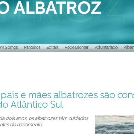
O ALBATROZ
m Somos
Parceiros
Editais
Rede Biomar
Voluntariado
Alba
ória
Nossa equipe
 pais e mães albatrozes são con
o Atlântico Sul
a dois anos, os albatrozes têm cuidados
antes do nascimento