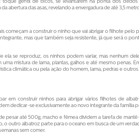
em: toque gentil de bicos, se levantarem na ponta dos dedo
 da abertura das asas, revelando a envergadura de até 3,5 metro
is começam a construir o ninho que vai abrigar o filhote pelo 
integrante, mas que também seja resistente, já que será o po
 ela se reproduz, os ninhos podem variar, mas nenhum dele
m uma mistura de lama, plantas, galhos e até mesmo penas. E
terística climática ou pela ação do homem, lama, pedras e ou
ar em construir ninhos para abrigar vários filhotes de alba
dem dedicar-se exclusivamente ao novo integrante da família 
e pesar até 500g, macho e fêmea dividem a tarefa de mantê-
o, o outro albatroz parte para o oceano em busca de um verdad
as semanas sem comer.