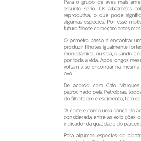
Para o grupo de aves mais am
assunto sério. Os albatrozes 
reprodutiva, o que pode signifi
algumas espécies. Por esse mot
futuro filhote começam antes mes
O primeiro passo é encontrar um 
produzir filhotes igualmente fort
monogâmica, ou seja, quando enc
por toda a vida. Após longos mes
voltam a se encontrar na mesma
ovo.
De acordo com Caio Marques, g
patrocinado pela Petrobras, todos
do filhote em crescimento, têm co
"A corte é como uma dança do aca
considerada entre as exibições 
indicador da qualidade do parceiro
Para algumas espécies de albat