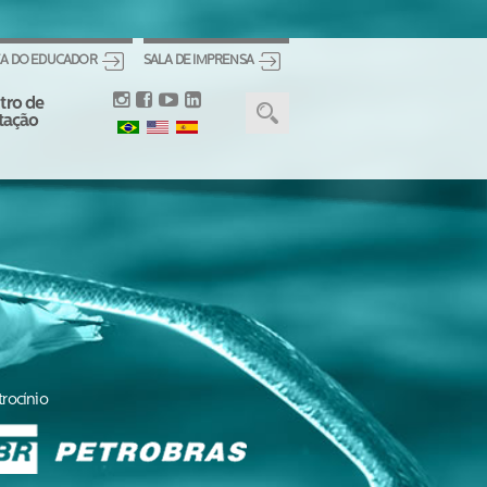
A DO EDUCADOR
SALA DE IMPRENSA
tro de
itação
trocínio