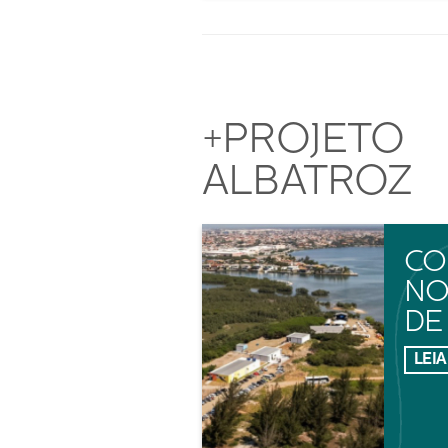
+PROJETO
ALBATROZ
CO
NO
DE
LEIA