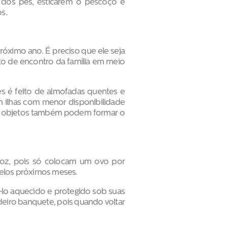
s dos pés, esticarem o pescoço e
s.
próximo ano. É preciso que ele seja
nto de encontro da família em meio
s é feito de almofadas quentes e
m ilhas com menor disponibilidade
tros objetos também podem formar o
troz, pois só colocam um ovo por
pelos próximos meses.
lo aquecido e protegido sob suas
eiro banquete, pois quando voltar