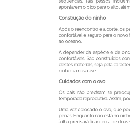
sequências. Tais ‘passos’ inclu
apontarem o bico para o alto, além
Construção do ninho
Após o reencontro e a corte, os pa
confortável e seguro para o novo 
ao oceano.
A depender da espécie e de onde
confortáveis. São construídos co
destes materiais, seja pela carac
ninho da nova ave.
Cuidados com o ovo
Os pais não precisam se preocup
temporada reprodutiva. Assim, po
Uma vez colocado o ovo, que pod
penas. Enquanto não está no ninh
à ilha precisará ficar cerca de du