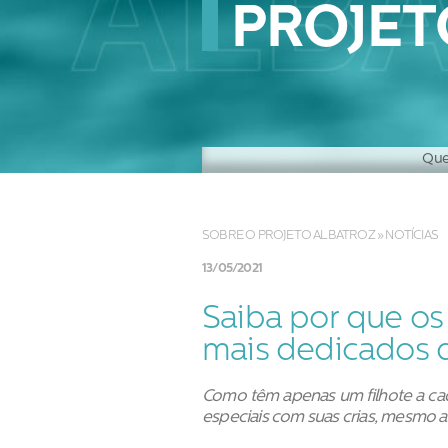
PROJET
Que
Hist
SOBRE O PROJETO ALBATROZ
»
NOTÍCIAS
13/05/2021
Saiba por que os
mais dedicados d
Como têm apenas um filhote a cad
especiais com suas crias, mesmo 