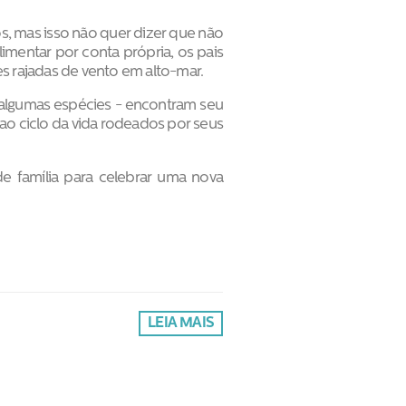
, mas isso não quer dizer que não
mentar por conta própria, os pais
s rajadas de vento em alto-mar.
 algumas espécies - encontram seu
ao ciclo da vida rodeados por seus
 família para celebrar uma nova
LEIA MAIS