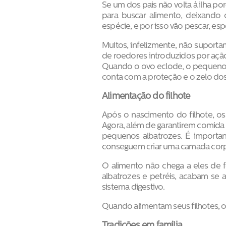
Se um dos pais não volta à ilha po
para buscar alimento, deixando 
espécie, e por isso vão pescar, es
Muitos, infelizmente, não suporta
de roedores introduzidos por açã
Quando o ovo eclode, o pequeno al
conta com a proteção e o zelo dos
Alimentação do filhote
Após o nascimento do filhote, os
Agora, além de garantirem comida p
pequenos albatrozes. É important
conseguem criar uma camada corpó
O alimento não chega a eles de f
albatrozes e petréis, acabam se 
sistema digestivo.
Quando alimentam seus filhotes, o
Tradições em família