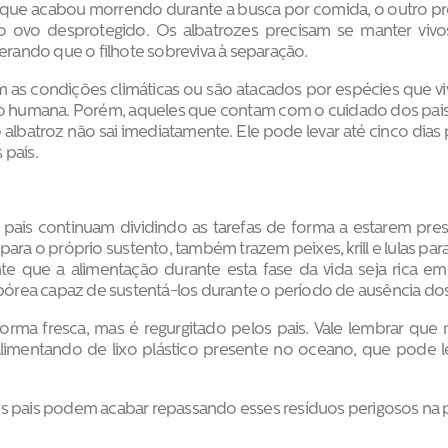
rque acabou morrendo durante a busca por comida, o outro prec
o ovo desprotegido. Os albatrozes precisam se manter vivos
perando que o filhote sobreviva à separação.
m as condições climáticas ou são atacados por espécies que vi
o humana. Porém, aqueles que contam com o cuidado dos pais
batroz não sai imediatamente. Ele pode levar até cinco dias p
 pais.
 pais continuam dividindo as tarefas de forma a estarem prese
ara o próprio sustento, também trazem peixes, krill e lulas pa
e que a alimentação durante esta fase da vida seja rica em
rea capaz de sustentá-los durante o período de ausência dos
orma fresca, mas é regurgitado pelos pais. Vale lembrar que m
alimentando de lixo plástico presente no oceano, que pode 
s pais podem acabar repassando esses resíduos perigosos na p