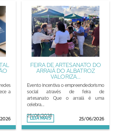
TAL
FEIRA DE ARTESANATO DO
ÇÃO
ARRAIÁ DO ALBATROZ
VALORIZA...
redes
Evento incentiva o empreendedorismo
lece a
social através de feira de
artesanato Que o arraiá é uma
celebra...
25/06/2026
LEIA MAIS
/2026
25/06/2026