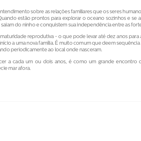
tendimento sobre as relações familiares que os seres humanos
Quando estão prontos para explorar o oceano sozinhos e se ali
z saiam do ninho e conquistem sua independência entre as forte
 maturidade reprodutiva - o que pode levar até dez anos para
início a uma nova família. É muito comum que deem sequência 
rnando periodicamente ao local onde nasceram.
er a cada um ou dois anos, é como um grande encontro de
cie mar afora.