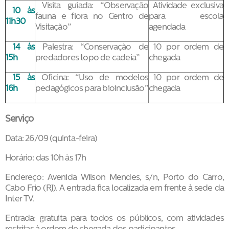
Visita guiada: “Observação
Atividade exclusiva
10 às
fauna e flora no Centro de
para escola
11h30
Visitação”
agendada
14 às
Palestra: “Conservação de
10 por ordem de
15h
predadores topo de cadeia”
chegada
15 às
Oficina: “Uso de modelos
10 por ordem de
16h
pedagógicos para bioinclusão”
chegada
Serviço
Data: 26/09 (quinta-feira)
Horário: das 10h às 17h
Endereço: Avenida Wilson Mendes, s/n, Porto do Carro,
Cabo Frio (RJ). A entrada fica localizada em frente à sede da
Inter TV.
Entrada: gratuita para todos os públicos, com atividades