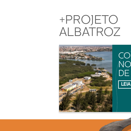
+PROJETO
ALBATROZ
CO
NO
DE
LEIA