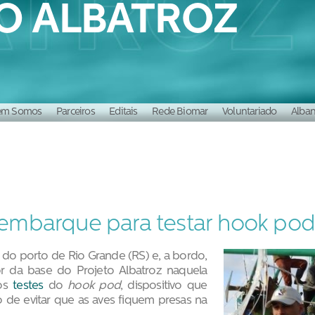
O ALBATROZ
m Somos
Parceiros
Editais
Rede Biomar
Voluntariado
Alba
ória
Nossa equipe
 embarque para testar hook pod
iu do porto de Rio Grande (RS) e, a bordo,
r da base do Projeto Albatroz naquela
aos
testes
do
hook pod
, dispositivo que
 de evitar que as aves fiquem presas na