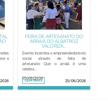
TAL
FEIRA DE ARTESANATO DO
ÇÃO
ARRAIÁ DO ALBATROZ
VALORIZA...
redes
Evento incentiva o empreendedorismo
lece a
social através de feira de
artesanato Que o arraiá é uma
celebra...
25/06/2026
LEIA MAIS
/2026
25/06/2026