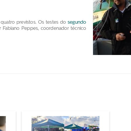
 quatro previstos. Os testes do
segundo
 Fabiano Peppes, coordenador técnico