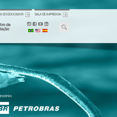
A DO EDUCADOR
SALA DE IMPRENSA
tro de
itação
trocínio