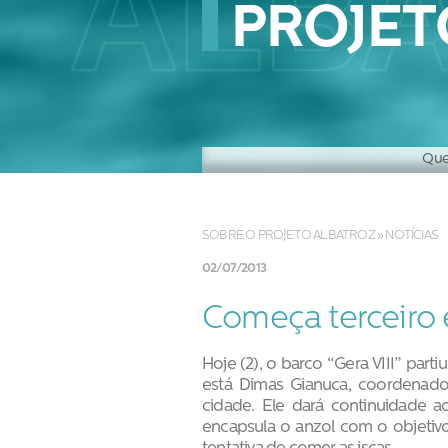
PROJET
Que
Hist
SOBRE O PROJETO ALBATROZ
»
NOTÍCIAS
02/07/2013
Começa terceiro
Hoje (2), o barco “Gera VIII” part
está Dimas Gianuca, coordenado
cidade. Ele dará continuidade 
encapsula o anzol com o objetivo