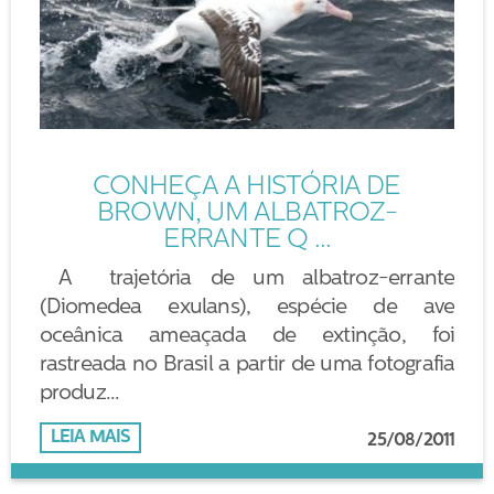
CONHEÇA A HISTÓRIA DE
BROWN, UM ALBATROZ-
ERRANTE Q ...
A trajetória de um albatroz-errante
(Diomedea exulans), espécie de ave
oceânica ameaçada de extinção, foi
rastreada no Brasil a partir de uma fotografia
produz...
LEIA MAIS
25/08/2011