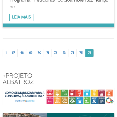
Programa Petrobras Socioambiental, lança
no...
LEIA MAIS
1
67
68
69
70
71
72
73
74
75
76
+PROJETO
ALBATROZ